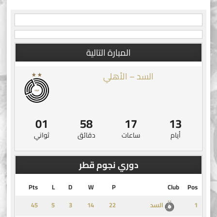
navigation
المبارة التالية
السد – الأهلي
01
58
17
13
أيام
ساعات
دقائق
ثواني
دوري نجوم قطر
Pts
L
D
W
P
Club
Pos
45
5
3
14
1
السد