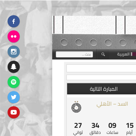
العربية
البحث
عن:
المبارة التالية
السد – الأهلي
27
34
09
15
أيام
ساعات
دقائق
ثواني