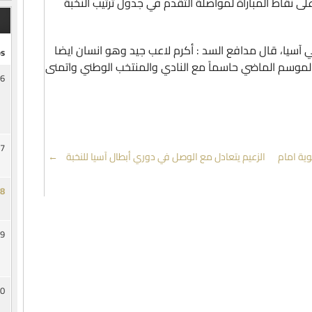
لى نقاط المباراة لمواصلة التقدم في جدول ترتيب النخبة
آسيا، قال مدافع السد : أكرم لاعب جيد وهو انسان ايضا
s
موسم الماضي حاسماً مع النادي والمنتخب الوطني واتمنى
6
7
ية امام
الزعيم يتعادل مع الوصل في دوري أبطال آسيا للنخبة
→
8
9
0