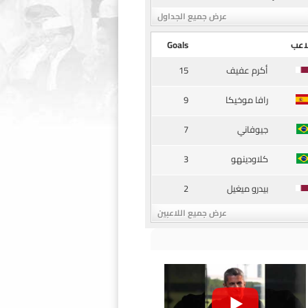
عرض جميع الجداول
اعب
Goals
15
أكرم عفيف
9
رافا موخيكا
7
جيوفاني
3
كلاودينهو
2
بيدرو ميغيل
عرض جميع اللاعبين