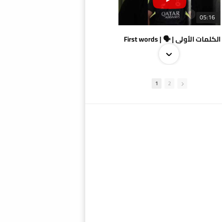
05:16
الكلمات الأولى | 🗣 | First words
1
2
09:38
AlSadd 4/1 AlDuhail - Semi-finals Amir Cup 2026 #السد/ الدحيل