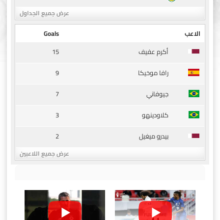
عرض جميع الجداول
الاعب
Goals
15
أكرم عفيف
9
رافا موخيكا
7
جيوفاني
3
كلاودينهو
2
بيدرو ميغيل
عرض جميع اللاعبين