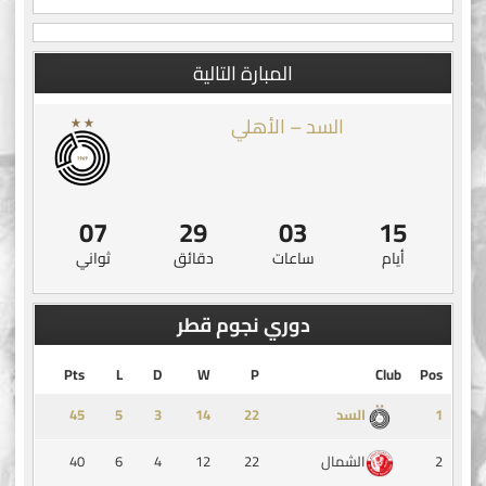
المبارة التالية
السد – الأهلي
07
29
03
15
أيام
ساعات
دقائق
ثواني
دوري نجوم قطر
Pts
L
D
W
P
Club
Pos
45
5
3
14
1
السد
40
6
4
12
22
2
الشمال