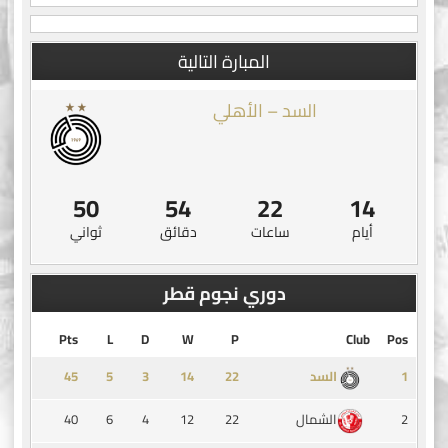
المبارة التالية
السد – الأهلي
49
54
22
14
أيام
ساعات
دقائق
ثواني
دوري نجوم قطر
Pts
L
D
W
P
Club
Pos
45
5
3
14
1
السد
40
6
4
12
22
2
الشمال