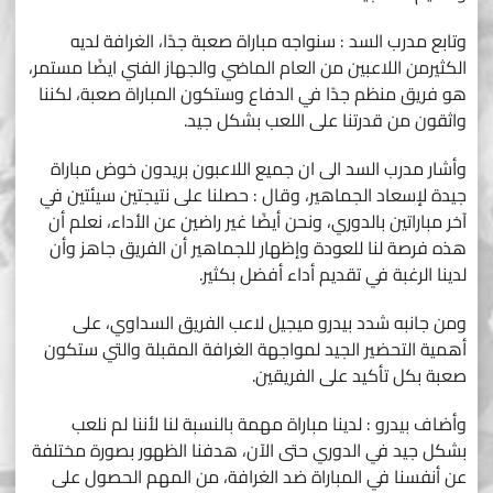
وتابع مدرب السد : سنواجه مباراة صعبة جدًا، الغرافة لديه
الكثيرمن اللاعبين من العام الماضي والجهاز الفني ايضًا مستمر،
هو فريق منظم جدًا في الدفاع وستكون المباراة صعبة، لكننا
واثقون من قدرتنا على اللعب بشكل جيد.
وأشار مدرب السد الى ان جميع اللاعبون بريدون خوض مباراة
جيدة لإسعاد الجماهير، وقال : حصلنا على نتيجتين سيئتين في
آخر مباراتين بالدوري، ونحن أيضًا غير راضين عن الأداء، نعلم أن
هذه فرصة لنا للعودة وإظهار للجماهير أن الفريق جاهز وأن
لدينا الرغبة في تقديم أداء أفضل بكثير.
ومن جانبه شدد بيدرو ميجيل لاعب الفريق السداوي، على
أهمية التحضير الجيد لمواجهة الغرافة المقبلة والتي ستكون
صعبة بكل تأكيد على الفريقين.
وأضاف بيدرو : لدينا مباراة مهمة بالنسبة لنا لأننا لم نلعب
بشكل جيد في الدوري حتى الآن، هدفنا الظهور بصورة مختلفة
عن أنفسنا في المباراة ضد الغرافة، من المهم الحصول على