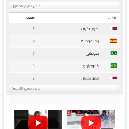
عرض جميع الجداول
الاعب
Goals
15
أكرم عفيف
9
رافا موخيكا
7
جيوفاني
3
كلاودينهو
2
بيدرو ميغيل
عرض جميع اللاعبين