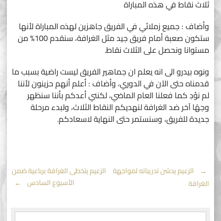
ثلاث نقاط في هذه المباراة
وأضاف : جميع زملائي في الفريق جاهزين لهذه المباراة لأنها
ستكون صعبة أمام فريق جيد مثل الغرافة، سنقدم 100% من
مستوانا ونحصل على الثلاث نقاط.
ونوه بيدرو الى انه يعلم ان جماهير الفريق ليست راضية بسبب ما
قدمناه حتى الآن في الدوري، وأضاف : أعلم أنهم حزينون لأننا
لم نؤدِ كما فعلنا العام الماضي، لكنني أعدكم بأننا سنظهر
وجهًا آخر ضد الغرافة لنهديكم النقاط الثلاث، ولبدء مرحلة
جديدة للفريق، وسنستمر حتى النهاية لاسعادكم.
Post
←
الزعيم يدشن تدريباته لمواجهة
الزعيم يتخطى الغرافة برباعية ضمن
الأسبوع السادس
→
الغرافة
navigation