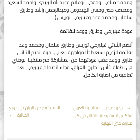
ومحمد مناعي وخوخي بوعلام وعبدالله اليزيدي وأحمد السعيد
ومصعب حضر وحسن الهيدوس وعبدالرحمن راشد وطارق
سلمان ومحمد وعد وغيليرمي توريس )
عودة غيليرمي وطارق ووعد للقائمة
أنضم الثلاثي غيليرمي توريس وطارق سلمان ومحمد وعد
لقائمة الزعيم استعداداً لمواجهة العربي، حيث انضم الثنائي
طارق ووعد عقب عودتهما من المشاركة مع منتخبنا الوطني
في بطولة كأس الخليج بالعراق، وجاء انضمام غيليرمي بعد
تعافيه من اصابة الكاحل.
Post
←
بيدرو ميجيل : مواجهة العربي
السد يخسر من الريان في دوري
الطائرة
→
ستكون قوية وعلينا القتال في كل
navigation
مباراة حتى النهاية