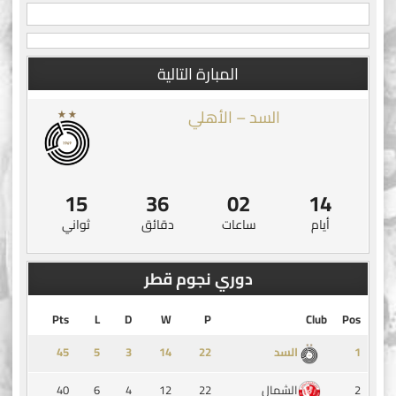
المبارة التالية
السد – الأهلي
14
36
02
14
أيام
ساعات
دقائق
ثواني
دوري نجوم قطر
Pts
L
D
W
P
Club
Pos
45
5
3
14
1
السد
40
6
4
12
22
2
الشمال