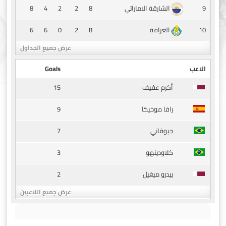
8
4
2
2
8
9
الشارقة الاماراتي
6
6
0
2
8
10
الغرافة
عرض جميع الجداول
الاعب
Goals
15
أكرم عفيف
9
رافا موخيكا
7
جيوفاني
3
كلاودينهو
2
بيدرو ميغيل
عرض جميع اللاعبين