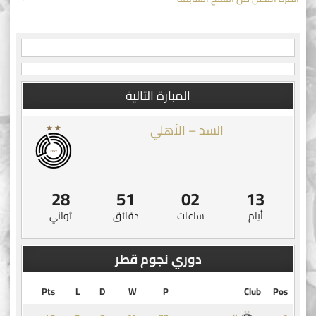
navigation
المبارة التالية
السد – الأهلي
28
51
02
13
أيام
ساعات
دقائق
ثواني
دوري نجوم قطر
Pts
L
D
W
P
Club
Pos