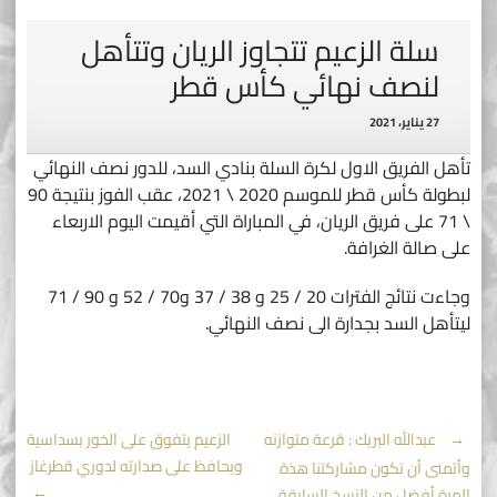
سلة الزعيم تتجاوز الريان وتتأهل
لنصف نهائي كأس قطر
27 يناير، 2021
تأهل الفريق الاول لكرة السلة بنادي السد، للدور نصف النهائي
لبطولة كأس قطر للموسم 2020 \ 2021، عقب الفوز بنتيجة 90
\ 71 على فريق الريان، في المباراة التي أقيمت اليوم الاربعاء
على صالة الغرافة.
وجاءت نتائج الفترات 20 / 25 و 38 / 37 و70 / 52 و 90 / 71
ليتأهل السد بجدارة الى نصف النهائي.
Post
←
عبدالله البريك : قرعة متوازنه
الزعيم يتفوق على الخور بسداسية
ويحافظ على صدارته لدوري قطرغاز
وأتمنى أن تكون مشاركتنا هذة
→
المرة أفضل من النسخ السابقة