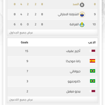
8
4
2
2
8
8
السد
8
4
2
2
8
9
الشارقة الاماراتي
6
6
0
2
8
10
الغرافة
عرض جميع الجداول
الاعب
Goals
15
أكرم عفيف
9
رافا موخيكا
7
جيوفاني
3
كلاودينهو
2
بيدرو ميغيل
عرض جميع اللاعبين