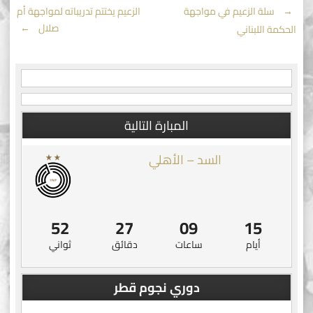
Post
←
سلة الزعيم في مواجهة
الزعيم يختتم تدريباته لمواجهة أم
صلال
→
الحكمة اللبناني
navigation
المبارة التالية
السد – الأهلي
51
27
09
15
أيام
ساعات
دقائق
ثواني
دوري نجوم قطر