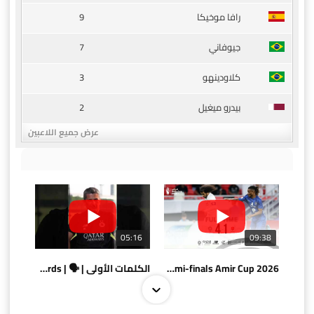
9
رافا موخيكا
7
جيوفاني
3
كلاودينهو
2
بيدرو ميغيل
عرض جميع اللاعبين
05:16
09:38
AlSadd 4/1 AlDuhail - Semi-finals Amir Cup 2026 #السد/ الدحيل
الكلمات الأولى | 🗣 | First words