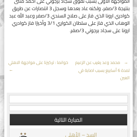
المواجهة الأولى بسبب تفوق سجاد برجوني على أحمد مثنى
بنتيجة 3/صفر، ولكنه عاد بعدها وسجل 3 انتصارات عن طريق
كوادري ارونا الذي فاز على صلاح السندي 3/صفر وعبد الله عبد
الوهاب الذي فاز على سلطان الكواري 3/1 وأخيرًا فاز كوادري
ارونا على سجاد برجوني 3/صفر.
Post
←
محمد وعد يغيب عن الزعيم
خوانما : تركيزنا على مواجهة الاهلي
→
لمدة 6 أسابيع بسبب اصابة في
navigation
العين
المبارة التالية
السد – الأهلي