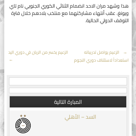
هذا وشهد مران الاحد انضمام الثنائي الكوري الجنوبي نام تاي
ويونغ، عقب أنتهاء مشاركتهما مع منتخب بلادهم خلال فترة
التوقف الدولي الحالية.
Post
←
الزعيم يواصل تدريباته
الزعيم يخسر من الريان في دوري اليد
→
استعداداً لاستئناف دوري النجوم
navigation
المبارة التالية
السد – الأهلي