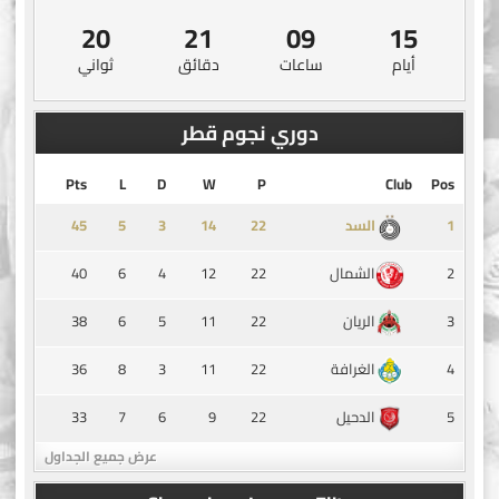
19
21
09
15
أيام
ساعات
دقائق
ثواني
دوري نجوم قطر
Pts
L
D
W
P
Club
Pos
45
5
3
14
1
السد
40
6
4
12
22
2
الشمال
38
6
5
11
22
3
الريان
36
8
3
11
22
4
الغرافة
33
7
6
9
22
5
الدحيل
عرض جميع الجداول