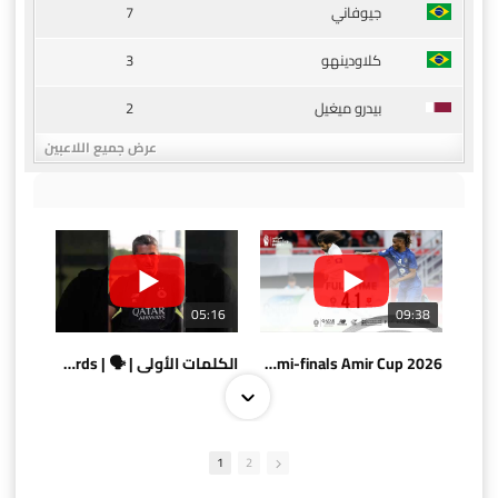
7
جيوفاني
3
كلاودينهو
2
بيدرو ميغيل
عرض جميع اللاعبين
05:16
09:38
AlSadd 4/1 AlDuhail - Semi-finals Amir Cup 2026 #السد/ الدحيل
الكلمات الأولى | 🗣 | First words
1
2