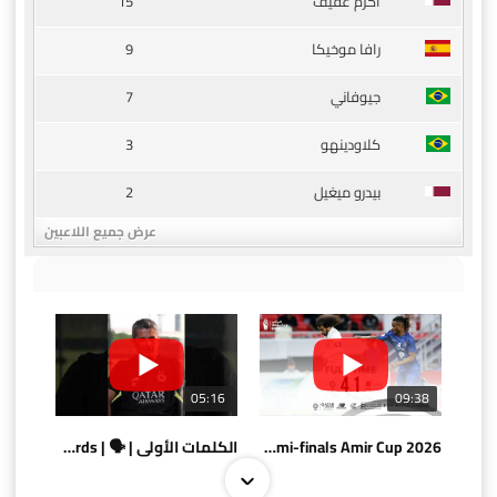
15
أكرم عفيف
9
رافا موخيكا
7
جيوفاني
3
كلاودينهو
2
بيدرو ميغيل
عرض جميع اللاعبين
05:16
09:38
AlSadd 4/1 AlDuhail - Semi-finals Amir Cup 2026 #السد/ الدحيل
الكلمات الأولى | 🗣 | First words