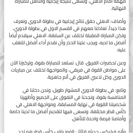
مهمة أمام الاهلي، ونسعى لنتيجة إيجابية والتأهل للمباراة
النهائية.
وأضاف: الاهلي حقق نتائج إيجابية في بطولة الدوري ونعرف
هذا جيداً، تعادلنا معهم في القسم الاول في بطولة الدوري،
ولكن المباراة المقبلة تختلف عن السابقة، الاهلي سيقدم أيضاً
أفضل ما لديه، ويجب علينا الحذر وأن نقدم أداء أفضل للتغلب
عليه.
وعن تحضيرات الفريق، قال: نستعد للمباراة بقوة، وتركيزنا الآن
على مواطن القوة في فريقي، والمواجهة تختلف عن مباريات
الدوري وكل لاعبي الفريق في أتم جاهزية.
وتابع: في بطولة الدوري المشوار طويل، ونحن دخلنا في
المنافسة بقوة، ونجحنا في التفوق على الجميع وأظهرنا
شخصيتنا القوية في نهاية المسابقة، ومواجهة الاهلي في
كأس قطر مختلفة، ونسعى فيها لتقديم أفضل ما لدينا خاصة
وأمامنا فرصة واحدة للتأهل.
وأتم فيليكس حديثه قائلاً : الفوز بلقب كأس قطر هو تحدٍ