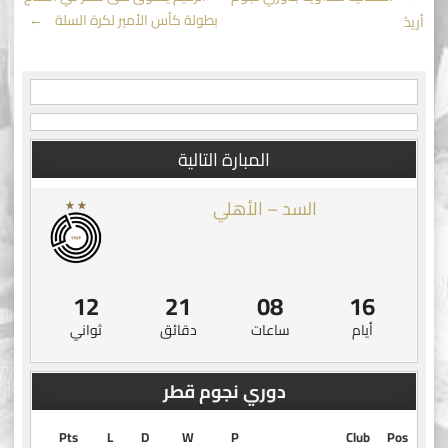
Post
بطولة كأس الأمير لكرة السلة
→
أريدُ
navigation
المبارة التالية
السد – الأهلي
12
21
08
16
أيام
ساعات
دقائق
ثواني
دوري نجوم قطر
Pts
L
D
W
P
Club
Pos