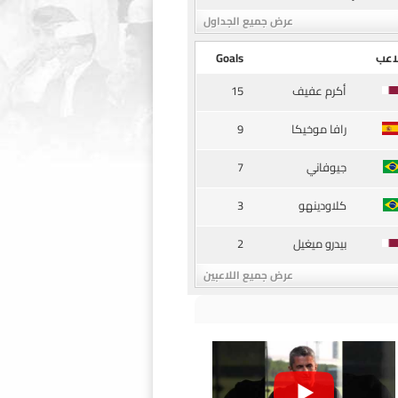
عرض جميع الجداول
اعب
Goals
15
أكرم عفيف
9
رافا موخيكا
7
جيوفاني
3
كلاودينهو
2
بيدرو ميغيل
عرض جميع اللاعبين