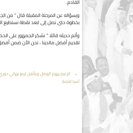
القادم.
وبسؤاله عن المرحلة المقبلة قال ” من الج
بخطوة حتى نصل إلى ابعد نقطة نستطيع الو
وأتم حديثه قائلا ” نشكر الجمهور على الح
تقديم أفضل مالدينا ، نحن الأن ضمن أفضل 8 فرق في آسيا وسنسعى لتقديم أفضل مالدي
Post
←
الزعيم يهزم الوصل ويتأهل لربع نهائي دوري
آسيا للنخبة
navigation