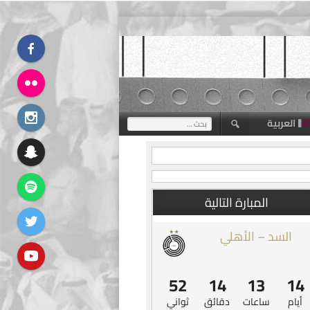
العربية
البحث
عن:
المبارة التالية
السد – الأهلي
51
14
13
14
أيام
ساعات
دقائق
ثواني