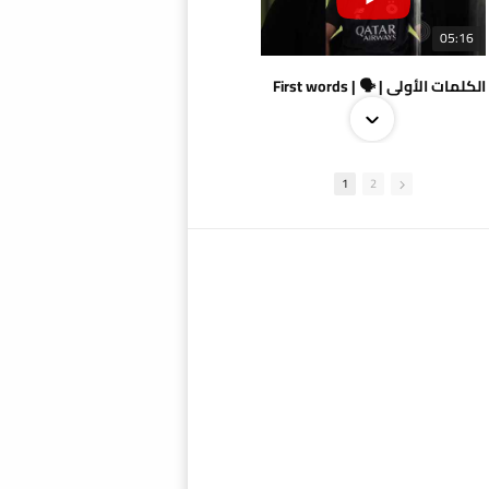
05:16
الكلمات الأولى | 🗣 | First words
1
2
09:38
AlSadd 4/1 AlDuhail - Semi-finals Amir Cup 2026 #السد/ الدحيل