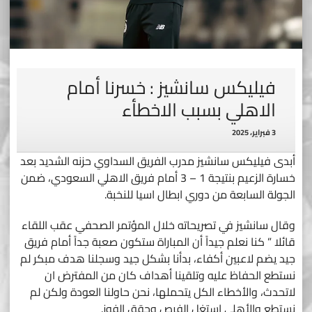
فيليكس سانشيز : خسرنا أمام
الاهلي بسبب الاخطأء
3 فبراير، 2025
أبدى فيليكس سانشيز مدرب الفريق السداوي حزنه الشديد بعد
خسارة الزعيم بنتيجة 1 – 3 أمام فريق الاهلي السعودي، ضمن
الجولة السابعة من دوري ابطال اسيا للنخبة.
وقال سانشيز في تصريحاته خلال المؤتمر الصحفي عقب اللقاء
قائلا ” كنا نعلم جيداً أن المباراة ستكون صعبة جداً أمام فريق
جيد يضم لاعبين أكفاء، بدأنا بشكل جيد وسجلنا هدف مبكر لم
نستطع الحفاظ عليه وتلقينا أهداف كان من المفترض ان
لاتحدث، والأخطاء الكل يتحملها، نحن حاولنا العودة ولكن لم
نستطع والأهلي إستغل الفرص وحقق الفوز.