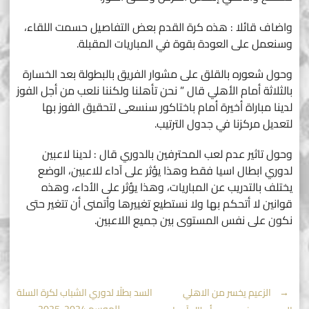
واضاف قائلا : هذه كرة القدم بعض التفاصيل حسمت اللقاء،
وسنعمل على العودة بقوة في المباريات المقبلة.
وحول شعوره بالقلق على مشوار الفريق بالبطولة بعد الخسارة
بالثلاثة أمام الأهلي قال ” نحن تأهلنا ولكننا نلعب من أجل الفوز
لدينا مباراة أخيرة أمام باختاكور سنسعى لتحقيق الفوز بها
لتعديل مركزنا في جدول الترتيب.
وحول تاثير عدم لعب المحترفين بالدوري قال : لدينا لاعبين
لدوري ابطال اسيا فقط وهذا يؤثر على آداء للاعبين، الوضع
يختلف بالتدريب عن المباريات، وهذا يؤثر على الأداء، وهذه
قوانين لا أتحكم بها ولا نستطيع تغييرها وأتمنى أن تتغير حتى
نكون على نفس المستوى بين جميع اللاعبين.
Post
←
الزعيم يخسر من الاهلي
السد بطلًا لدوري الشباب لكرة السلة
للموسم 2024-2025
→