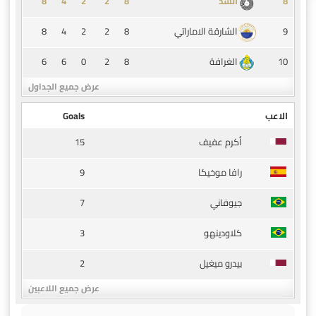
8
4
2
2
8
8
السد
8
4
2
2
8
9
الشارقة الاماراتي
6
6
0
2
8
10
الغرافة
عرض جميع الجداول
الاعب
Goals
15
أكرم عفيف
9
رافا موخيكا
7
جيوفاني
3
كلاودينهو
2
بيدرو ميغيل
عرض جميع اللاعبين