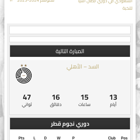
السعودي في دوري أبطال آسيا
navigation
للنخبة
المبارة التالية
السد – الأهلي
46
16
15
13
أيام
ساعات
دقائق
ثواني
دوري نجوم قطر
Pts
L
D
W
P
Club
Pos