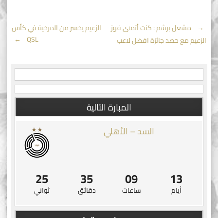
Post
←
مشعل برشم : كنت أتمنى فوز
الزعيم يخسر من المرخية في كأس
→
QSL
الزعيم مع حصد جائزة افضل لاعب
navigation
المبارة التالية
السد – الأهلي
24
35
09
13
أيام
ساعات
دقائق
ثواني