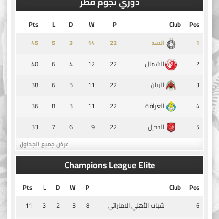
دوري نجوم قطر
Pts
L
D
W
P
Club
Pos
45
5
3
14
1
السد
40
6
4
12
22
2
الشمال
38
6
5
11
22
3
الريان
36
8
3
11
22
4
الغرافة
33
7
6
9
22
5
الدحيل
عرض جميع الجداول
Champions League Elite
Pts
L
D
W
P
Club
Pos
11
3
2
3
8
6
شباب الأهلي الاماراتي