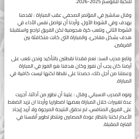
للنخبة للموسم 2025-2026.
وقال سانشيز في المؤتمر الصحفي عقب المباراة : تقدمنا
بهدف وفي الشوط الأول، وأردنا أن نواصل نفس الأداء في
الشوط الثاني ونلعب كرة هجومية لكن الفريق تراجع واستقبلنا
هدف بشكل مفاجئ، والمباراة التي كانت متكافئة بين
الفريقين.
وتابع مدرب السد: نعم فقدنا نقطتين بالتأكيد ونحن نلعب على
أرضنا كان يجب أن نفوز وكان هدفنا هو الفوز في المباراة
وعملنا من أجل ذلك، حصدنا على نقطة لكنها ليست كافية في
المباراة.
ونوه المدرب الاسباني وقال : علينا أن نطور من أدائنا، أجريت
عدة تغييرات خلال المباراة بعضها اضطراريا وأردنا ان نزيد الضغط
على الفريق المنافس، لم نحقق النتيجة المرجوة ولا أريد إيجاد
الأعذار لكننا بانتظار عودة المصابين وننتظر تطوير أنفسنا في
الفترة المقبلة.