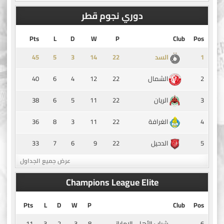
دوري نجوم قطر
Pts
L
D
W
P
Club
Pos
45
5
3
14
1
السد
40
6
4
12
22
2
الشمال
38
6
5
11
22
3
الريان
36
8
3
11
22
4
الغرافة
33
7
6
9
22
5
الدحيل
عرض جميع الجداول
Champions League Elite
Pts
L
D
W
P
Club
Pos
11
3
2
3
8
6
شباب الأهلي الاماراتي