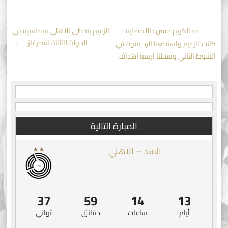
Post
←
عبدالكريم حسن : الأفضلية
الزعيم يتخطى الاهلي بسداسية في
الجولة الثالثة لقطرغاز
→
كانت للزعيم واستطعنا الرد بقوة في
navigation
الشوط الثاني وسجلنا اربعة اهداف
المبارة التالية
السد – الأهلي
36
59
14
13
أيام
ساعات
دقائق
ثواني