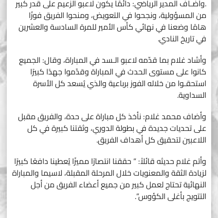
.وأضـاف المدير الرياضي: دائمًا يكون لاعبو الزعيم على قدر كبير
من المسؤولية، ونجحوا في التعويض، ومنحوا الفريق فوزًا
هامًا وضعنا في نهائي كأس الأمير للمرة السادسة والعشرين
في تاريخ النادي.
وأشاد غلام بما قدّمه لاعبو الـسد في المباراة، وقال: الجميع
كانوا على مستوى الحدث في المباراة وقدّموا جهدًا كبيرًا
استحقـوا من خلاله الفوز برباعية والذي يُسعد كل الأسرة
السداوية.
وأضاف محمد غلام: نأخذ كل مباراة على حدة، والفريق مقبل
على تحديات جديدة في بطولة الدوري، وثقتنا كبيرة في كل
اللاعبين لتحقيق كل أهداف الفريق.
وأتم غلام حديثه قائلاً: ” حققنا انتصارًا مميزًا يُعطينا دافعًا كبيرًا
لزيادة الثقة والمعنويات خلال المرحلة المقبلة، لاسيما والمباراة
النهائية تحتاج لعمل كبير من جميع أعضاء الفريق من أجل
التتويج بأغلى الكؤوس”.