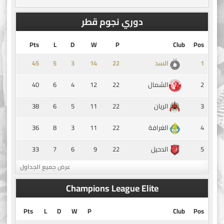
دوري نجوم قطر
Pts
L
D
W
P
Club
Pos
45
5
3
14
1
السد
40
6
4
12
22
2
الشمال
38
6
5
11
22
3
الريان
36
8
3
11
22
4
الغرافة
33
7
6
9
22
5
الدحيل
عرض جميع الجداول
Champions League Elite
Pts
L
D
W
P
Club
Pos