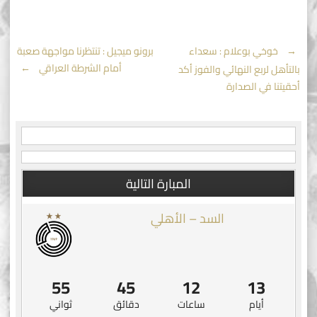
Post
←
خوخي بوعلام : سعداء
برونو ميجيل : تنتظرنا مواجهة صعبة
أمام الشرطة العراقي
→
بالتأهل لربع النهائي والفوز أكد
navigation
أحقيتنا في الصدارة
المبارة التالية
السد – الأهلي
55
45
12
13
أيام
ساعات
دقائق
ثواني