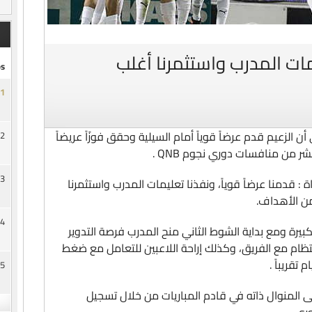
ات المدرب واستثمرنا أغلب
s
1
الزعيم قدم عرضاً قوياً أمام السيلية وحقق فوزًاً عريضاً
2
ر من منافسات دوري نجوم QNB .
3
 قدمنا عرضاً قوياً، ونفذنا تعليمات المدرب واستثمرنا
من الأهداف.
4
بيرة ومع بداية الشوط الثاني منح المدرب فرصة التدوير
نتظام مع الفريق، وكذلك إراحة اللاعبين للتعامل مع ضغط
 تقريباً .
5
المنوال ذاته في قادم المباريات من خلال تسجيل