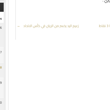
ري .
s
تشافي : كنا في قمة مستوانا اليوم وحصدنا 3 نقاط
زعيم اليد يخسر من الريان في كأس الاتحاد
→
6
7
8
9
0