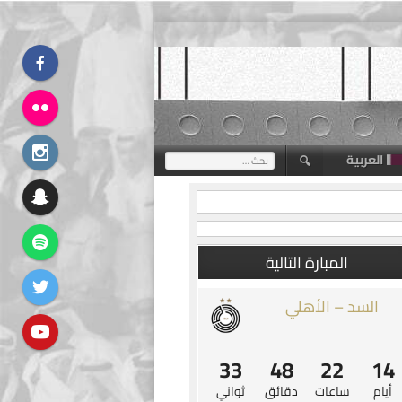
العربية
البحث
عن:
المبارة التالية
السد – الأهلي
32
48
22
14
أيام
ساعات
دقائق
ثواني