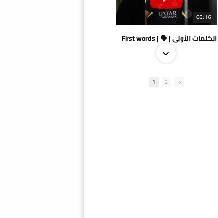
05:16
الكلمات الأولى | 🗣 | First words
1
2
09:38
AlSadd 4/1 AlDuhail - Semi-finals Amir Cup 2026 #السد/ الدحيل