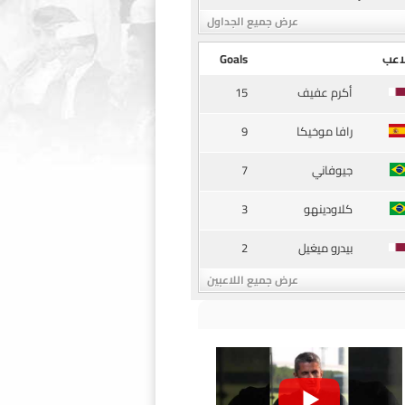
عرض جميع الجداول
اعب
Goals
15
أكرم عفيف
9
رافا موخيكا
7
جيوفاني
3
كلاودينهو
2
بيدرو ميغيل
عرض جميع اللاعبين