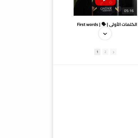
05:16
الكلمات الأولى | 🗣 | First words
1
2
09:38
AlSadd 4/1 AlDuhail - Semi-finals Amir Cup 2026 #السد/ الدحيل