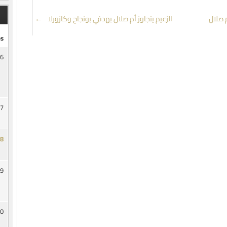
م صلال
الزعيم يتجاوز أم صلال بهدفي بونجاح وكازورلا
→
s
6
7
8
9
0