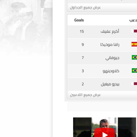
عرض جميع الجداول
اعب
Goals
15
أكرم عفيف
9
رافا موخيكا
7
جيوفاني
3
كلاودينهو
2
بيدرو ميغيل
عرض جميع اللاعبين