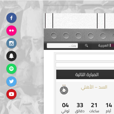
العربية
البحث
عن:
المبارة التالية
السد – الأهلي
04
33
21
14
أيام
ساعات
دقائق
ثواني