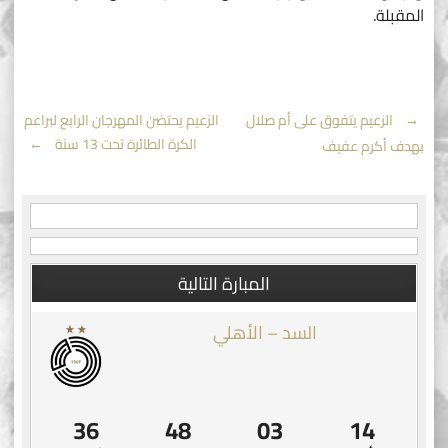
المقبلة.
Post
←
الزعيم يتفوق على أم صلال
الزعيم يحتضن المهرجان الرابع لبراعم
الكرة الطائرة تحت 13 سنة
→
بهدف أكرم عفيف
navigation
المبارة التالية
السد – الأهلي
35
48
03
14