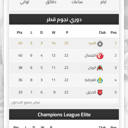
أيام
ساعات
دقائق
ثواني
دوري نجوم قطر
Pts
L
D
W
P
Club
Pos
45
5
3
14
1
السد
40
6
4
12
22
2
الشمال
38
6
5
11
22
3
الريان
36
8
3
11
22
4
الغرافة
33
7
6
9
22
5
الدحيل
عرض جميع الجداول
Champions League Elite
Pts
L
D
W
P
Club
Pos