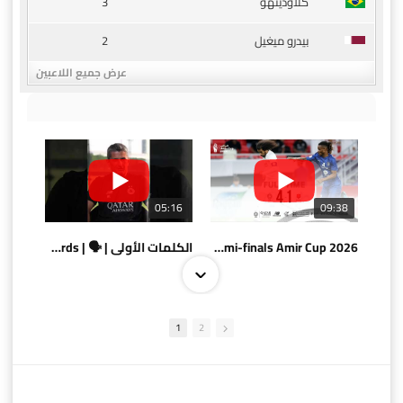
3
كلاودينهو
2
بيدرو ميغيل
عرض جميع اللاعبين
05:16
09:38
AlSadd 4/1 AlDuhail - Semi-finals Amir Cup 2026 #السد/ الدحيل
الكلمات الأولى | 🗣 | First words
1
2
10:10
07:08