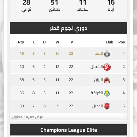
28
51
11
16
أيام
ساعات
دقائق
ثواني
دوري نجوم قطر
Pts
L
D
W
P
Club
Pos
45
5
3
14
1
السد
40
6
4
12
22
2
الشمال
38
6
5
11
22
3
الريان
36
8
3
11
22
4
الغرافة
33
7
6
9
22
5
الدحيل
عرض جميع الجداول
Champions League Elite