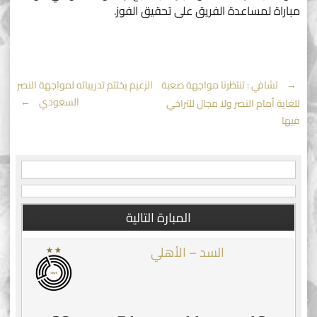
مباراة لمساعدة الفريق على تحقيق الفوز.
Post
←
تشافي : تنتظرنا مواجهة صعبة
الزعيم يختتم تدريباته لمواجهة النصر
السعودي
→
للغاية أمام النصر ولا مجال للتراخي
navigation
فيها
المبارة التالية
السد – الأهلي