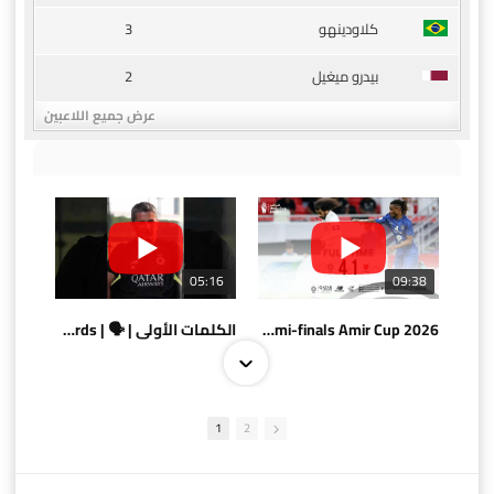
3
كلاودينهو
2
بيدرو ميغيل
عرض جميع اللاعبين
05:16
09:38
AlSadd 4/1 AlDuhail - Semi-finals Amir Cup 2026 #السد/ الدحيل
الكلمات الأولى | 🗣 | First words
1
2
10:10
07:08