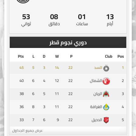
52
08
01
13
أيام
ساعات
دقائق
ثواني
دوري نجوم قطر
Pts
L
D
W
P
Club
Pos
45
5
3
14
1
السد
40
6
4
12
22
2
الشمال
38
6
5
11
22
3
الريان
36
8
3
11
22
4
الغرافة
33
7
6
9
22
5
الدحيل
عرض جميع الجداول