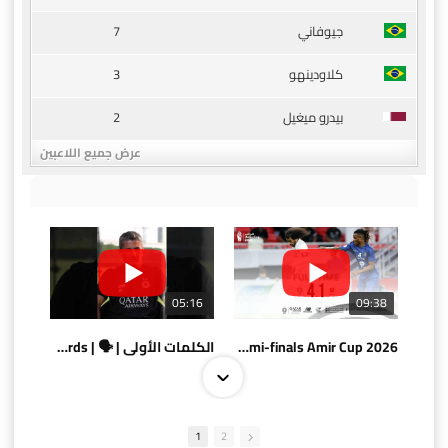
7
جيوفاني
3
كلاودينهو
2
بيدرو ميغيل
عرض جميع اللاعبين
05:16
09:38
AlSadd 4/1 AlDuhail - Semi-finals Amir Cup 2026 #السد/ الدحيل
الكلمات الأولى | 🗣 | First words
1
2