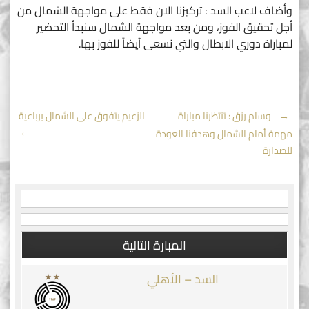
وأضاف لاعب السد : تركيزنا الان فقط على مواجهة الشمال من
أجل تحقيق الفوز، ومن بعد مواجهة الشمال سنبدأ التحضير
لمباراة دوري الابطال والتي نسعى أيضاً للفوز بها.
Post
←
وسام رزق : تنتظرنا مباراة
الزعيم يتفوق على الشمال برباعية
→
مهمة أمام الشمال وهدفنا العودة
navigation
للصدارة
المبارة التالية
السد – الأهلي