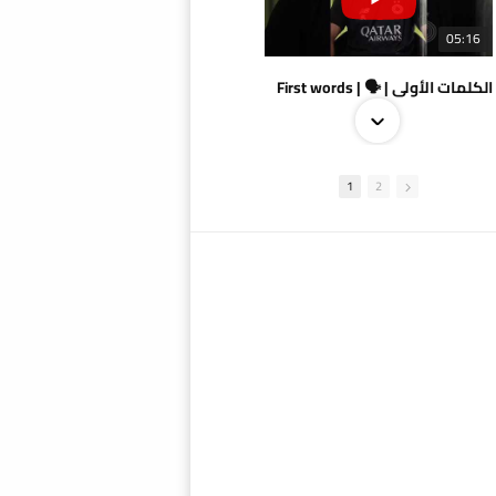
05:16
الكلمات الأولى | 🗣 | First words
1
2
09:38
AlSadd 4/1 AlDuhail - Semi-finals Amir Cup 2026 #السد/ الدحيل