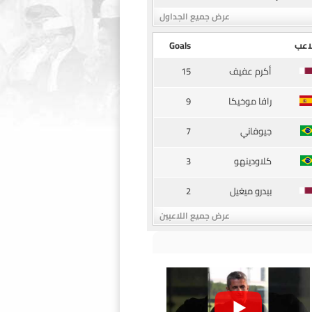
عرض جميع الجداول
اعب
Goals
15
أكرم عفيف
9
رافا موخيكا
7
جيوفاني
3
كلاودينهو
2
بيدرو ميغيل
عرض جميع اللاعبين