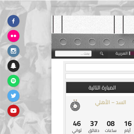
العربية
البحث
عن:
المبارة التالية
السد – الأهلي
46
37
08
16
أيام
ساعات
دقائق
ثواني