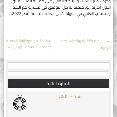
وحرص وزير الشباب والرياضة الغاني على مقابلة لاعب الفريق
الاول أندريه آيو، متمنياً له كل التوفيق في مسيرته مع السد
والمنتخب الغاني في بطولة كأس العالم القادمة قطر 2022.
Post
←
الزعيم يكثف تدريباته استعداداً
خوانما : مواجهة الوكرة صعبة
وعودة تباتا أضافة للفريق
→
للوكرة
navigation
المبارة التالية
السد – الأهلي