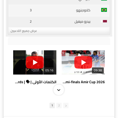
3
كلاودينهو
2
بيدرو ميغيل
عرض جميع اللاعبين
05:16
09:38
AlSadd 4/1 AlDuhail - Semi-finals Amir Cup 2026 #السد/ الدحيل
الكلمات الأولى | 🗣 | First words
1
2