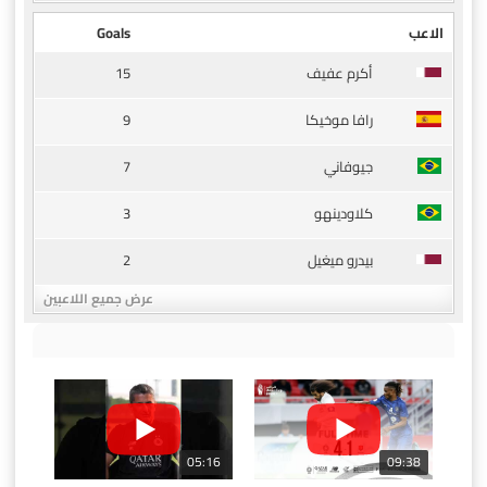
الاعب
Goals
15
أكرم عفيف
9
رافا موخيكا
7
جيوفاني
3
كلاودينهو
2
بيدرو ميغيل
عرض جميع اللاعبين
05:16
09:38