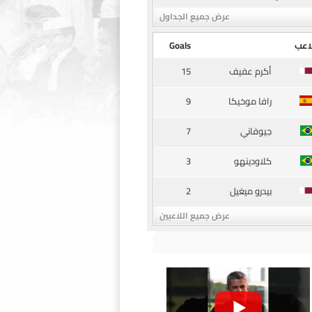
عرض جميع الجداول
اعب
Goals
15
أكرم عفيف
9
رافا موخيكا
7
جيوفاني
3
كلاودينهو
2
بيدرو ميغيل
عرض جميع اللاعبين