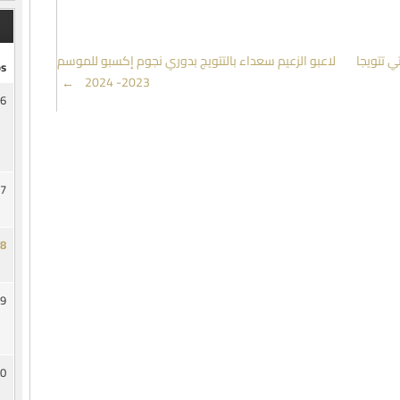
ي تتويجا
لاعبو الزعيم سعداء بالتتويج بدوري نجوم إكسبو للموسم
s
→
2023- 2024
6
7
8
9
0