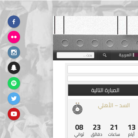
العربية
البحث
عن:
المبارة التالية
السد – الأهلي
07
23
21
13
أيام
ساعات
دقائق
ثواني