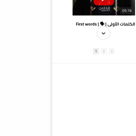
05:16
الكلمات الأولى | 🗣 | First words
1
2
09:38
AlSadd 4/1 AlDuhail - Semi-finals Amir Cup 2026 #السد/ الدحيل