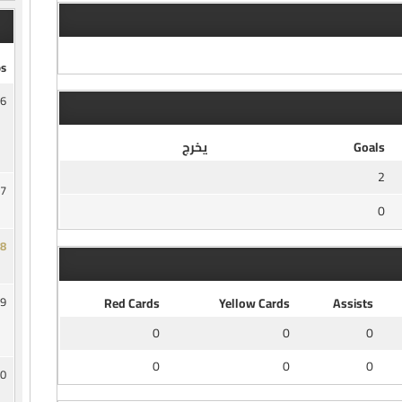
s
6
Goals
يخرج
2
7
0
8
9
Red Cards
Yellow Cards
Assists
0
0
0
0
0
0
0