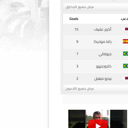
عرض جميع الجداول
اعب
Goals
15
أكرم عفيف
9
رافا موخيكا
7
جيوفاني
3
كلاودينهو
2
بيدرو ميغيل
عرض جميع اللاعبين