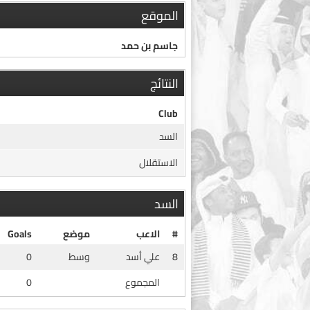
الموقع
جاسم بن حمد
النتائج
Club
السد
الاستقلال
السد
#
الاعب
موضع
Goals
8
علي أسد
وسط
0
المجموع
0