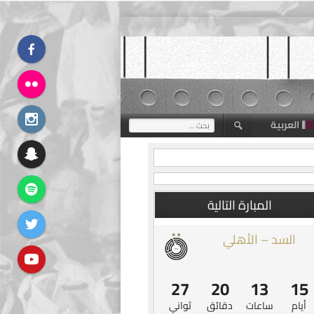
العربية
البحث
عن:
المبارة التالية
السد – الأهلي
26
20
13
15
أيام
ساعات
دقائق
ثواني