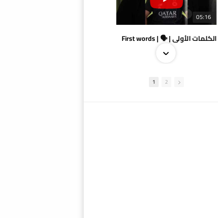
05:16
الكلمات الأولى | 🗣 | First words
1
2
09:38
AlSadd 4/1 AlDuhail - Semi-finals Amir Cup 2026 #السد/ الدحيل