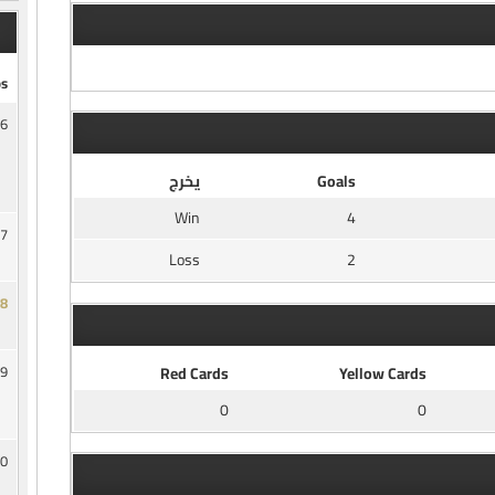
s
6
Goals
يخرج
Win
4
7
Loss
2
8
9
Red Cards
Yellow Cards
0
0
0