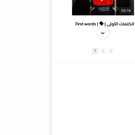
05:16
الكلمات الأولى | 🗣 | First words
1
2
09:38
AlSadd 4/1 AlDuhail - Semi-finals Amir Cup 2026 #السد/ الدحيل