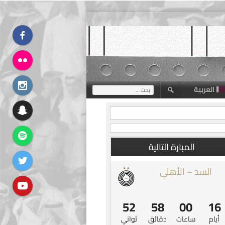
العربية
البحث
عن:
المبارة التالية
السد – الأهلي
51
58
00
16
أيام
ساعات
دقائق
ثواني