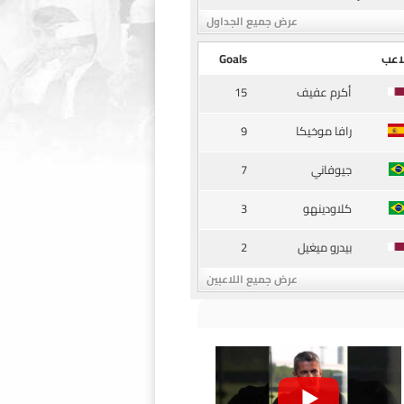
عرض جميع الجداول
اعب
Goals
15
أكرم عفيف
9
رافا موخيكا
7
جيوفاني
3
كلاودينهو
2
بيدرو ميغيل
عرض جميع اللاعبين