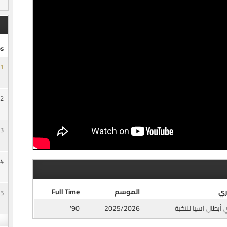
s
1
2
3
4
ري
الموسم
Full Time
5
أبطال اسيا للنخبة
2025/2026
90'