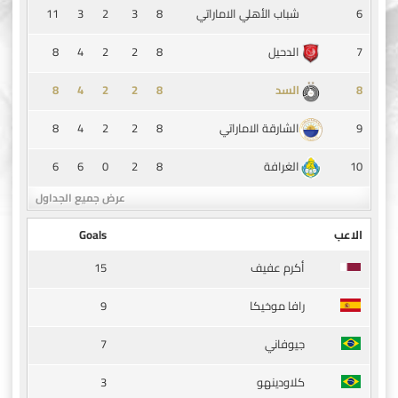
11
3
2
3
8
6
شباب الأهلي الاماراتي
8
4
2
2
8
7
الدحيل
8
4
2
2
8
8
السد
8
4
2
2
8
9
الشارقة الاماراتي
6
6
0
2
8
10
الغرافة
عرض جميع الجداول
الاعب
Goals
15
أكرم عفيف
9
رافا موخيكا
7
جيوفاني
3
كلاودينهو