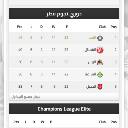
دوري نجوم قطر
Pts
L
D
W
P
Club
Pos
45
5
3
14
1
السد
40
6
4
12
22
2
الشمال
38
6
5
11
22
3
الريان
36
8
3
11
22
4
الغرافة
33
7
6
9
22
5
الدحيل
عرض جميع الجداول
Champions League Elite
Pts
L
D
W
P
Club
Pos