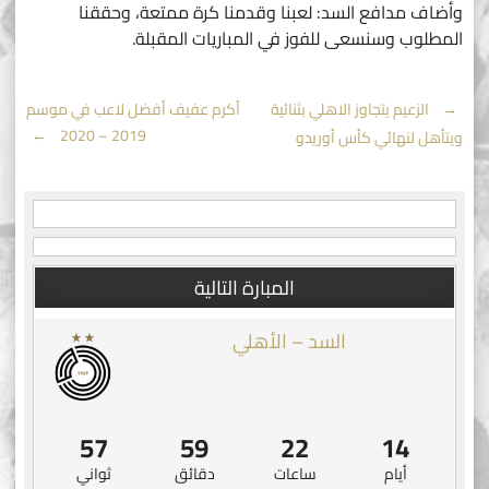
وأضاف مدافع السد: لعبنا وقدمنا كرة ممتعة، وحققنا
المطلوب وسنسعى للفوز في المباريات المقبلة.
Post
←
الزعيم يتجاوز الاهلي بثنائية
أكرم عفيف أفضل لاعب في موسم
→
2019 – 2020
ويتأهل لنهائي كأس أوريدو
navigation
المبارة التالية
السد – الأهلي
57
59
22
14
أيام
ساعات
دقائق
ثواني