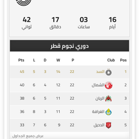
42
17
03
16
أيام
ساعات
دقائق
ثواني
دوري نجوم قطر
Pts
L
D
W
P
Club
Pos
45
5
3
14
1
السد
40
6
4
12
22
2
الشمال
38
6
5
11
22
3
الريان
36
8
3
11
22
4
الغرافة
33
7
6
9
22
5
الدحيل
عرض جميع الجداول