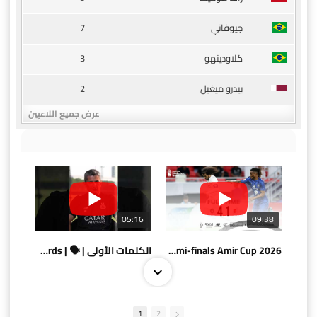
7
جيوفاني
3
كلاودينهو
2
بيدرو ميغيل
عرض جميع اللاعبين
05:16
09:38
AlSadd 4/1 AlDuhail - Semi-finals Amir Cup 2026 #السد/ الدحيل
الكلمات الأولى | 🗣 | First words
1
2