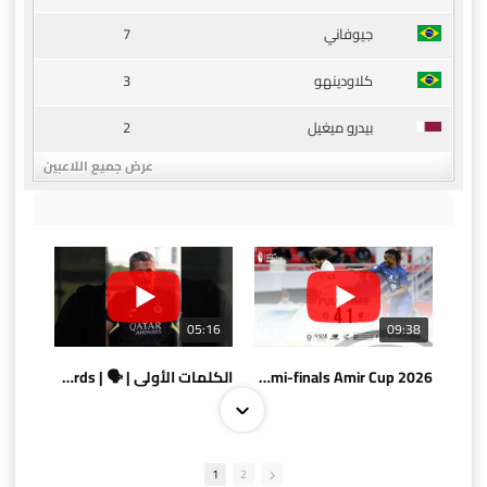
7
جيوفاني
3
كلاودينهو
2
بيدرو ميغيل
عرض جميع اللاعبين
05:16
09:38
AlSadd 4/1 AlDuhail - Semi-finals Amir Cup 2026 #السد/ الدحيل
الكلمات الأولى | 🗣 | First words
1
2