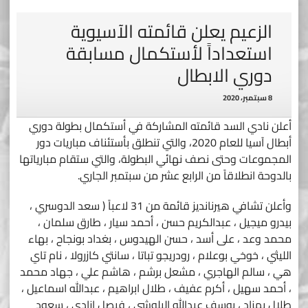
الزعيم يعلن قائمته الآسيوية
استعداداً لأستكمال مسابقة
دوري الابطال
8 سبتمبر، 2020
أعلن نادي السد قائمته المشاركة في أستكمال بطولة دوري
أبطال آسيا للعام 2020، والتي تنطلق بأستئناف مباريات دور
المجموعات وحتى نصف نهائي البطولة، والتي ستقام مبارياتها
بالدوحة انطلاقاً من الرابع عشر من سبتمبر الجاري.
وأعلن تشافي هيرنانديز قائمة من 31 لاعباً ( سعد الدوسري ،
بيدرو ميجيل ، عبدالكريم حسن ، أحمد سيار ، طارق سلمان ،
محمد وعد ، على أسد ، حسن الهيدوس ، بغداد بونجاح ، بهاء
الليثي ، خوخي بوعلام ، رودريجو تباتا ، سانتي كازرولا ، نام تاي
هي ، سالم الهاجري ، مشعل برشم ، هاشم علي ، جهاد محمد
، أحمد سهيل ، أكرم عفيف ، طلال ابراهيم ، عبدالله اسماعيل ،
طلال بهزاد ، يوسف عبدالله البلوشي ، فيصل ازادي ، سعود