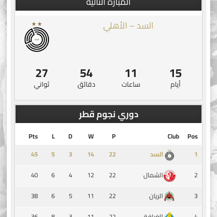
المبارة التالية
السد – الأهلي
26
54
11
15
أيام
ساعات
دقائق
ثواني
دوري نجوم قطر
Pts
L
D
W
P
Club
Pos
45
5
3
14
1
السد
40
6
4
12
22
2
الشمال
38
6
5
11
22
3
الريان
36
8
3
11
22
4
الغرافة