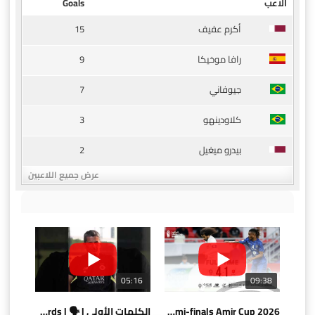
الاعب
Goals
15
أكرم عفيف
9
رافا موخيكا
7
جيوفاني
3
كلاودينهو
2
بيدرو ميغيل
عرض جميع اللاعبين
05:16
09:38
AlSadd 4/1 AlDuhail - Semi-finals Amir Cup 2026 #السد/ الدحيل
الكلمات الأولى | 🗣 | First words