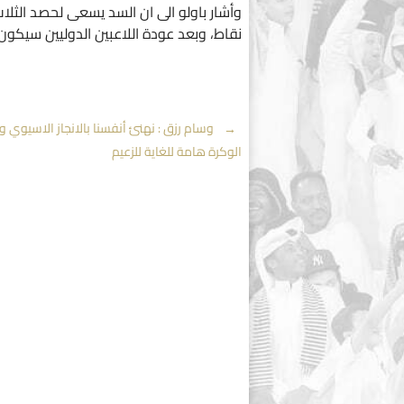
وأشار باولو الى ان السد يسعى لحصد الثلاث
نقاط، وبعد عودة اللاعبين الدوليين سيكون
Post
←
وسام رزق : نهنئ أنفسنا بالانجاز الاسيوي 
الوكرة هامة للغاية للزعيم
navigation