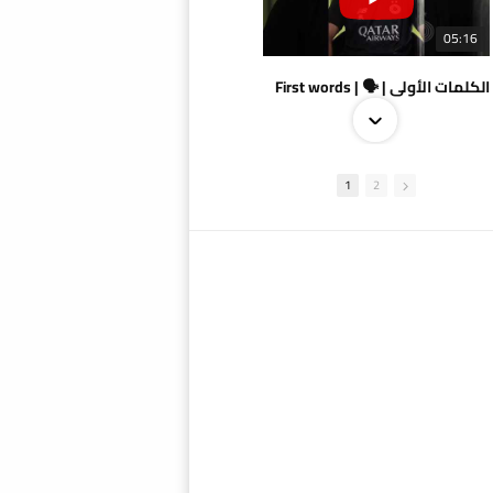
05:16
الكلمات الأولى | 🗣 | First words
1
2
09:38
AlSadd 4/1 AlDuhail - Semi-finals Amir Cup 2026 #السد/ الدحيل