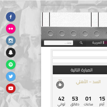
العربية
البحث
عن:
المبارة التالية
السد – الأهلي
41
53
01
15
أيام
ساعات
دقائق
ثواني