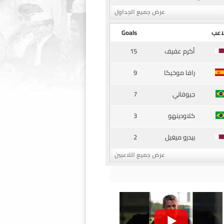
عرض جميع الجداول
اعب
Goals
15
أكرم عفيف
9
رافا موخيكا
7
جيوفاني
3
كلاودينهو
2
بيدرو ميغيل
عرض جميع اللاعبين