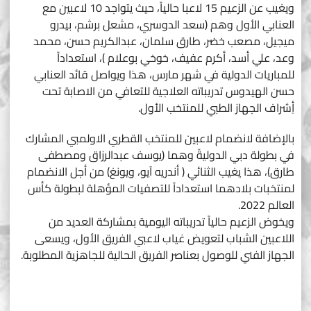
ويغيب عن الزعيم 15 لاعبا حالياً، حيث يتواجد 10 لاعبين مع
العنابي الأول وهم (سعد الدوسري، مشعل برشم، بيدرو
ميجيل، مصعب خضر، طارق سلمان، عبدالكريم حسن، محمد
وعد، علي أسد، أكرم عفيف، خوخي بوعلام )، استعداداً
للمباريات الدولية في شهر مارس، هذا ويواصل قائد العنابي
حسن الهيدوس تدريباته العلاجية للتعافي من الاصابة تحت
أِشراف الجهاز الطبي للمنتخب الأول.
بالإضافة لانضمام لاعبين للمنتخب القطري الاولمبي المشارك
في بطولة دبي الدوليةً وهما (يوسف عبدالرزاق ومصطفى
طارق)، هذا يغيب الثنائي ( أندريه آيو، ويونغ) من أجل الانضمام
لمنتخبات بلادهما استعداداً للتصفيات المؤهلة لبطولة كأس
العالم 2022.
ويخوض الزعيم حالياً تدريباته اليومية بمشاركة العديد من
اللاعبين الشباب لتعويض غياب لاعبي الفريق الأول، ويسعى
الجهاز الفني للوصول بعناصر الفريق الحالية للجاهزية المطلوبة.