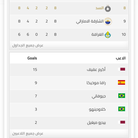
8
4
2
2
8
8
السد
8
4
2
2
8
9
الشارقة الاماراتي
6
6
0
2
8
10
الغرافة
عرض جميع الجداول
الاعب
Goals
15
أكرم عفيف
9
رافا موخيكا
7
جيوفاني
3
كلاودينهو
2
بيدرو ميغيل
عرض جميع اللاعبين