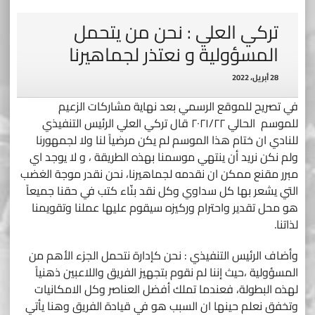
تركي العلي : نحن من يتحمل
المسؤولية و نعتذر لجماهيرنا
28 أبريل، 2022
في تصريح للموقع الرسمي بعد نهاية مشاركات الزعيم
للموسم الحالي ٢٠٢١/٢٢ قال تركي العلي الرئيس التنفيذي
للنادي ان ختام هذا الموسم لم يكن مرضياً لنا ولا لجمهورنا
ولم نكن نريد أن ينتهي موسمنا بهذه الطريقة ، و لا يوجد اي
مبرر مقنع ممكن ان نقدمه لجماهيرنا، نحن نقدر موجة الغضب
التي يشعر بها كل سداوي وكل نقد بنّاء كتب في حقنا جميعاً
هو محل تقدير واحترام وركيزه سيقوم عليها عملنا وتقويمنا
لذاتنا.
وأضاف الرئيس التنفيذي : نحن كإدارة نتحمل الجزء الأهم من
المسؤولية ،حيث إننا لم نقوم بتجهيز الفريق واللاعبين ذهنياً
لهذه البطولة، فعندما تملك أفضل العناصر وكل الامكانيات
وتخفق نعلم حينها ان السبب هو في قيادة الفريق وهنا يأتي