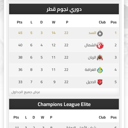
دوري نجوم قطر
Pts
L
D
W
P
Club
Pos
45
5
3
14
1
السد
40
6
4
12
22
2
الشمال
38
6
5
11
22
3
الريان
36
8
3
11
22
4
الغرافة
33
7
6
9
22
5
الدحيل
عرض جميع الجداول
Champions League Elite
Pts
L
D
W
P
Club
Pos
11
3
2
3
8
6
شباب الأهلي الاماراتي