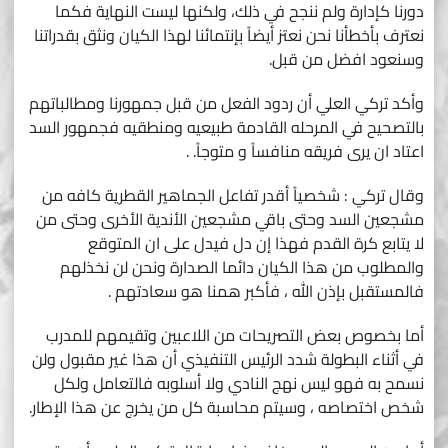
دورنا كإدارة ولم ننجح في ذلك، ولكنها ليست النهاية فكما
نعترف بأخطأنا نحن نعتز أيضاً بإنتمائنا لهذا الكيان ونثق بقدراتنا
وسنعود افضل من قبل.
وأكد تركي العلي أن ردود الفعل من قبل جمهورنا ومطالباتهم
بالتصحيح في المرحله القادمة طبيعيه ومنطقيه فجمهور السد
اعتاد ان يرى فريقه منافساً و متوجاً. .
وقال تركي : شخصياً أقدر تفاعل الجماهير القطرية كافه من
مشجعين السد وحتى باقي مشجعين الأندية الأخرى وحتى من
لا يتابع كرة القدم فهذا إن دل فيدل على ان المتوقع
والمطلوب من هذا الكيان دائما الصدارة ونحن لن نخذلهم
فالمستقبل بإذن الله ، فأكبر همنا هو سعادتهم .
أما بخصوص بعض التصريحات من اللاعبين وتقيمهم للمدرب
في أثناء البطولة شدد الرئيس التنفيذي أن هذا غير مقبول ولن
نسمح به فهو ليس نهج النادي ولا أسلوبه فالتعامل ولكل
شخص اختصاصه ، وسيتم محاسبة كل من يخرج عن هذا الإطار.