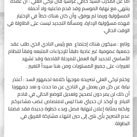
أما عن المدرب السيد خافي غراسيا قال تركي العلي : أن عقده
ينتهي مع نهاية الموسم وقد قدم ماعليه ولا أحمله
المسؤولية وربما لم يوفق، وأن كان هناك خطأ في الإختيار
فهذه مسؤولية الإدارة، ومسألة التجديد ليست على الطاولة في
الوقت الحالي.
وتابع : سيكون هناك إجتماع مع رئيس النادي الذي طلب عقد
جمعية عمومية غير عادية طبقاً للإجراءات المتبعه وفقاً للنظام
الأساسي لتحديد آلية العمل للمرحلة القادمة وقد تشهد
تغييرات على جميع المستويات ومن هنا سيبدأ التغيير .
وختم تركي العلي تصريحه موجهاً كلامه لجمهور السد : أعتذر
نيابة عن كل من يعمل في النادي عن ما حدث و نعد جمهورنا
أن ذلك لن يمر دون تصحيح وتعديل للوضع الحالي في قادم
الايام و أوكد ان حديثي هذا ليس لامتصاص غضب مشاعركم
ولكنه بمثابة إعلان لنهاية فصل وبدء خطوة جديدة فقد فضلنا
عدم التصريح بأي شي إلى حين انتهاء مشاركة الفريق في
البطولة.