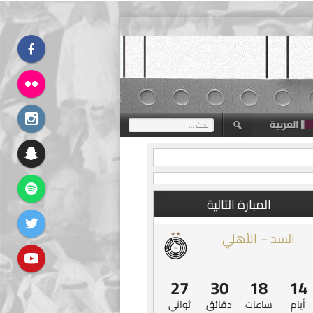
العربية
البحث
عن:
المبارة التالية
السد – الأهلي
26
30
18
14
أيام
ساعات
دقائق
ثواني