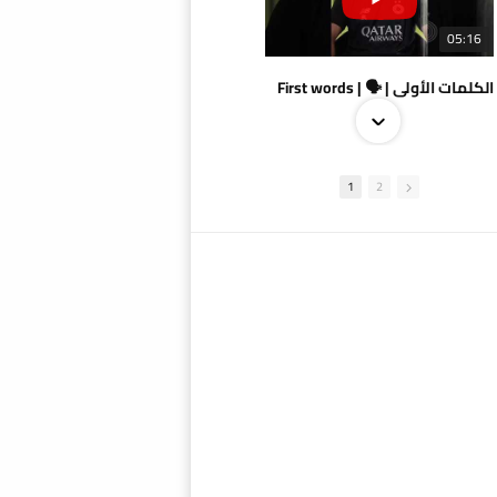
05:16
الكلمات الأولى | 🗣 | First words
1
2
09:38
AlSadd 4/1 AlDuhail - Semi-finals Amir Cup 2026 #السد/ الدحيل