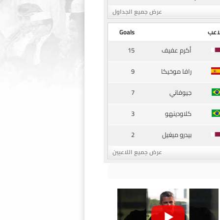
عرض جميع الجداول
اعب
Goals
15
أكرم عفيف
9
رافا موخيكا
7
جيوفاني
3
كلاودينهو
2
بيدرو ميغيل
عرض جميع اللاعبين