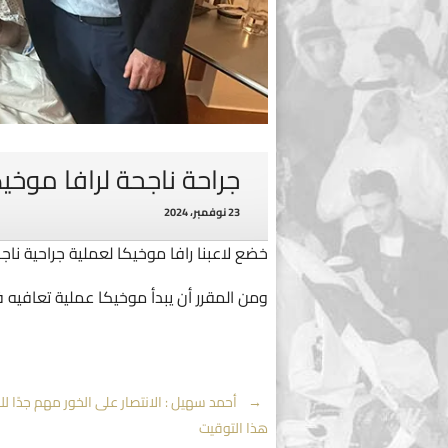
جراحة ناجحة لرافا موخيك
23 نوفمبر، 2024
خضع لاعبنا رافا موخيكا لعملية جراحية ناج
ومن المقرر أن يبدأ موخيكا عملية تعافيه ف
Post
←
أحمد سهيل : الانتصار على الخور مهم جدًا لل
هذا التوقيت