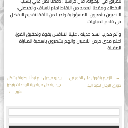
للفريق في البطولة، قال جراسيا : دفعنا ثمن غالي بسبب
الاخطاء وفقدنا العديد من النقاط امام ناساف والفيصلي،
اللاعبون يشعرون بالمسؤولية ولدينا من الثقة لتقديم الافضل
في قادم المباريات.
وأتم مدرب السد حديثه : علينا التنافس بقوة وتحقيق الفوز،
اعلم مدى حرص اللاعبين وانهم يشعرون باهمية المباراة
المقبلة.
Post
←
الزعيم يتفوق على الخور في
بيدرو ميجيل : لم نبدأ البطولة بشكل
جيد وندخل مواجهة الوحدات بتركيز
دوري الرجال لكرة اليد
navigation
كبير
→