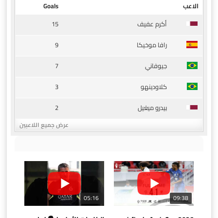
الاعب
Goals
15
أكرم عفيف
9
رافا موخيكا
7
جيوفاني
3
كلاودينهو
2
بيدرو ميغيل
عرض جميع اللاعبين
05:16
09:38