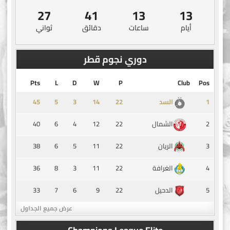
26
41
13
13
أيام
ساعات
دقائق
ثواني
دوري نجوم قطر
Pts
L
D
W
P
Club
Pos
45
5
3
14
1
السد
40
6
4
12
22
2
الشمال
38
6
5
11
22
3
الريان
36
8
3
11
22
4
الغرافة
33
7
6
9
22
5
الدحيل
عرض جميع الجداول