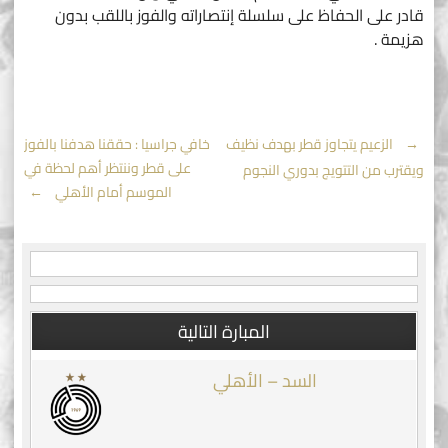
قادر على الحفاظ على سلسلة إنتصاراته والفوز باللقب بدون
هزيمة .
Post
←
الزعيم يتجاوز قطر بهدف نظيف
خافي جراسيا : حققنا هدفنا بالفوز
على قطر وننتظر أهم لحظة في
ويقترب من التتويج بدوري النجوم
navigation
الموسم أمام الأهلي
→
المبارة التالية
السد – الأهلي