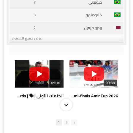
7
جيوفاني
3
كلاودينهو
2
بيدرو ميغيل
عرض جميع اللاعبين
05:16
09:38
AlSadd 4/1 AlDuhail - Semi-finals Amir Cup 2026 #السد/ الدحيل
الكلمات الأولى | 🗣 | First words
1
2