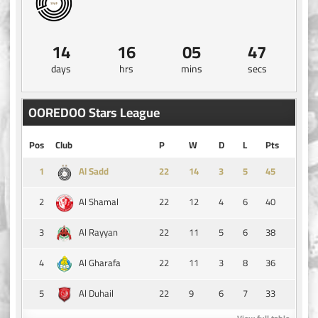
14
16
05
46
days
hrs
mins
secs
OOREDOO Stars League
Pos
Club
P
W
D
L
Pts
1
14
3
5
45
Al Sadd
2
22
12
4
6
40
Al Shamal
3
22
11
5
6
38
Al Rayyan
4
22
11
3
8
36
Al Gharafa
5
22
9
6
7
33
Al Duhail