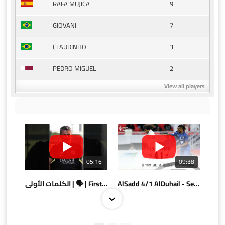
9
RAFA MUJICA
7
GIOVANI
3
CLAUDINHO
2
PEDRO MIGUEL
View all players
05:16
09:38
الكلمات الأولى | 🗣 | First words
AlSadd 4/1 AlDuhail - Semi-finals Amir Cup 2026 #السد/ الدحيل