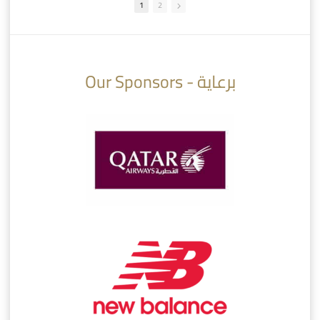
1
2
10:10
07:08
Our Sponsors - برعاية
AlSadd 6/4 Alshamal - Quarter-finals Amir Cup 2026 #السد/ الشمال
تتوبج الزعيم بطلا لدوري نجوم بنك الدوحة 2025/2026